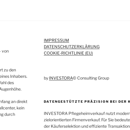
IMPRESSUM
DATENSCHUTZERKLÄRUNG
– von
COOKIE-RICHTLINIE (EU)
rt zu den
eines Inhabers.
by
INVESTORA
© Consulting Group
Wahl des
 Augenhöhe.
fang an direkt
DATENGESTÜTZTE PRÄZISION BEI DER 
lcenter, kein
INVESTORA Pflegeheimverkauf nutzt moderns
ng durch
zielorientierten Firmenverkauf. Für Sie bedeu
der Käuferselektion und effiziente Transaktion