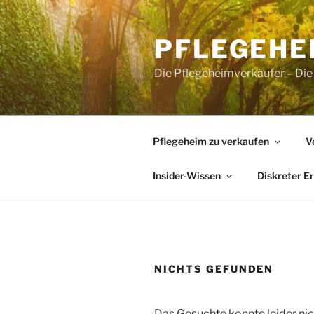
Zum
Inhalt
PFLEGEHE
springen
Die Pflegeheimverkäufer – Die
Pflegeheim zu verkaufen
V
Insider-Wissen
Diskreter E
NICHTS GEFUNDEN
Das Gesuchte konnte leider nich