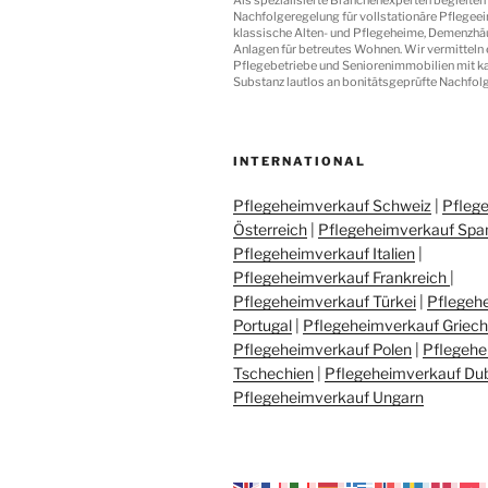
Nachfolgeregelung für vollstationäre Pflegeei
klassische Alten- und Pflegeheime, Demenzhä
Anlagen für betreutes Wohnen. Wir vermitteln 
Pflegebetriebe und Seniorenimmobilien mit 
Substanz lautlos an bonitätsgeprüfte Nachfolg
INTERNATIONAL
Pflegeheimverkauf Schweiz
|
Pfleg
Österreich
|
Pflegeheimverkauf Spa
Pflegeheimverkauf Italien
|
Pflegeheimverkauf Frankreich
|
Pflegeheimverkauf Türkei
|
Pflegeh
Portugal
|
Pflegeheimverkauf Griec
Pflegeheimverkauf Polen
|
Pflegehe
Tschechien
|
Pflegeheimverkauf Du
Pflegeheimverkauf Ungarn