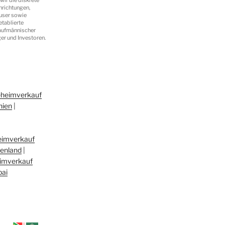
nrichtungen,
user sowie
etablierte
kaufmännischer
er und Investoren.
eheimverkauf
nien
|
eimverkauf
henland
|
imverkauf
bai