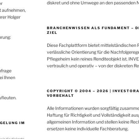
diskret und ohne Umwege an den passenden Na
er
t aufnehmen,
hrer Holger
BRANCHENWISSEN ALS FUNDAMENT – D
ZIEL
hrung:
Diese Fachplattform bietet mittelständischen 
verlässliche Orientierung für die Nachfolgereg
Pflegeheim kein reines Renditeobjekt ist. INV
vertraulich und operativ – von der diskreten R
nfrage
ei Ihnen
COPYRIGHT © 2004 – 2026 | INVESTORA
VORBEHALT
ufleuten.
Alle Informationen wurden sorgfältig zusammen
Haftung für Richtigkeit und Vollständigkeit au
allgemeinen Information und stellen keine Rech
GELUNG IM
ersetzen keine individuelle Fachberatung.
wir die diskrete