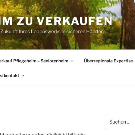
IM ZU VERKAUFEN
 Zukunft Ihres Lebenswerks in sicheren Händen
erkauf Pflegeheim – Seniorenheim
Überregionale Expertise
rstkontakt
Suchen
nach:
t gefunden werden. Vielleicht hilft die