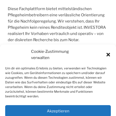
Diese Fachplattform bietet mittelständischen
Pflegeheimbetreibern eine verlässliche Orientierung
für die Nachfolgeregelung. Wir verstehen, dass Ihr
Pflegeheim kein reines Renditeobjekt ist. INVESTORA
realisiert Ihr Vorhaben vertraulich und operativ – von
der diskreten Recherche bis zum Notar.
Cookie-Zustimmung
verwalten
COPYRIGHT © 2004 – 2026 | INVESTORA®
GMBH & CO. KG. ALLE RECHTE VORBEHALT
Um dir ein optimales Erlebnis zu bieten, verwenden wir Technologien
wie Cookies, um Geräteinformationen zu speichern und/oder darauf
Alle Informationen wurden sorgfältig
zuzugreifen. Wenn du diesen Technologien zustimmst, können wir
Daten wie das Surfverhalten oder eindeutige IDs auf dieser Website
zusammengestellt, jedoch wird jegliche Haftung für
verarbeiten. Wenn du deine Zustimmung nicht erteilst oder
Richtigkeit und Vollständigkeit ausgeschlossen. Die
zurückziehst, können bestimmte Merkmale und Funktionen
Inhalte dienen der allgemeinen Information und stellen
beeinträchtigt werden.
keine Rechts- oder Steuerberatung dar; sie ersetzen
keine individuelle Fachberatung.
Akzeptieren