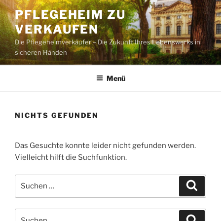
Zum
PFLEGEHEIM ZU
Inhalt
VERKAUFEN
springen
Die Pflegeheimverkäufer – Die Zukunft Ihres Lebenswerks in
sicheren Händen
Menü
NICHTS GEFUNDEN
Das Gesuchte konnte leider nicht gefunden werden.
Vielleicht hilft die Suchfunktion.
Suchen
Suche
nach:
Suchen
Suche