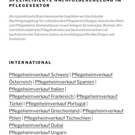
SPEZIALISIERTE NACHFOLGEREGELUNG IM
PFLEGESEKTOR
Als spezialisierte Branchenexperten begleiten wir die diskrete
Nachfolgeregelung für vollstationäre Pflegeeinrichtungen, klassische Alten-
und Pflegeheime, Demenzhäuser sowie Anlagen für betreutes Wohnen. Wir
vermitteln etablierte Pflegebetriebe und Seniorenimmobilien mit
kaufmännischer Substanz lautlos an bonitätsgeprüfte Nachfolger und
Investoren.
INTERNATIONAL
Pflegeheimverkauf Schweiz
|
Pflegeheimverkauf
Österreich
|
Pflegeheimverkauf Spanien
|
Pflegeheimverkauf Italien
|
Pflegeheimverkauf Frankreich
|
Pflegeheimverkauf
Türkei
|
Pflegeheimverkauf Portugal
|
Pflegeheimverkauf Griechenland
|
Pflegeheimverkauf
Polen
|
Pflegeheimverkauf Tschechien
|
Pflegeheimverkauf Dubai
Pflegeheimverkauf Ungarn