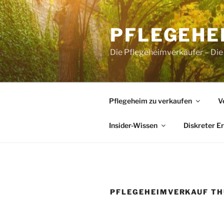
Zum
Inhalt
PFLEGEHE
springen
Die Pflegeheimverkäufer – Die
Pflegeheim zu verkaufen
V
Insider-Wissen
Diskreter E
PFLEGEHEIMVERKAUF T