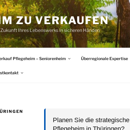
IM ZU VERKAUFEN
 Zukunft Ihres Lebenswerks in sicheren Händen
erkauf Pflegeheim – Seniorenheim
Überregionale Expertise
rstkontakt
HÜRINGEN
Planen Sie die strategische
Pflegeheim in Thüringen?