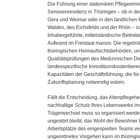
Die Führung einer stationären Pflegeeinri
Seniorenresidenz in Thüringen – ob in de
Gera und Weimar oder in den ländlichen
Waldes, des Eichsfelds und der Rhön – ist
Inhabergeführte, mittelständische Betrie
Aufwand im Freistaat massiv. Die regelmä
thüringischen Heimaufsichtsbehörden, u
Qualitätsprüfungen des Medizinischen D
landesspezifische Investitionskostenber
Kapazitäten der Geschäftsführung, die für 
Zukunftsplanung notwendig wären.
Fällt die Entscheidung, das Altenpflegehe
nachhaltige Schutz Ihres Lebenswerks im
Trägerwechsel muss so organisiert werden
ungestört bleibt, das Wohl der Bewohner l
Arbeitsplätze des eingespielten Teams ver
ungeordnetes Vorgehen kann im thüringis