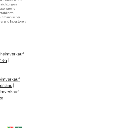
nrichtungen,
user sowie
etablierte
kaufmännischer
er und Investoren.
eheimverkauf
nien
|
eimverkauf
henland
|
imverkauf
bai