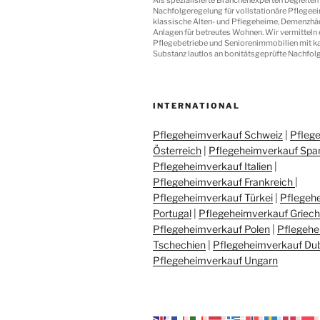
Nachfolgeregelung für vollstationäre Pflegeei
klassische Alten- und Pflegeheime, Demenzhä
Anlagen für betreutes Wohnen. Wir vermitteln 
Pflegebetriebe und Seniorenimmobilien mit 
Substanz lautlos an bonitätsgeprüfte Nachfolg
INTERNATIONAL
Pflegeheimverkauf Schweiz
|
Pfleg
Österreich
|
Pflegeheimverkauf Spa
Pflegeheimverkauf Italien
|
Pflegeheimverkauf Frankreich
|
Pflegeheimverkauf Türkei
|
Pflegeh
Portugal
|
Pflegeheimverkauf Griec
Pflegeheimverkauf Polen
|
Pflegehe
Tschechien
|
Pflegeheimverkauf Du
Pflegeheimverkauf Ungarn