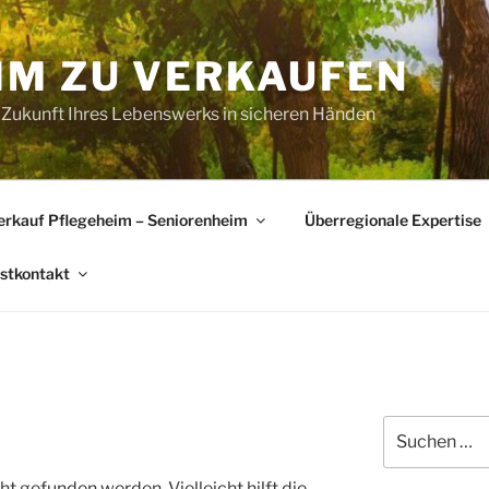
IM ZU VERKAUFEN
 Zukunft Ihres Lebenswerks in sicheren Händen
erkauf Pflegeheim – Seniorenheim
Überregionale Expertise
rstkontakt
Suchen
nach:
t gefunden werden. Vielleicht hilft die