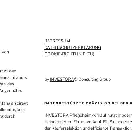
IMPRESSUM
DATENSCHUTZERKLÄRUNG
– von
COOKIE-RICHTLINIE (EU)
rt zu den
eines Inhabers.
by
INVESTORA
© Consulting Group
Wahl des
 Augenhöhe.
fang an direkt
DATENGESTÜTZTE PRÄZISION BEI DER 
lcenter, kein
INVESTORA Pflegeheimverkauf nutzt moderns
ng durch
zielorientierten Firmenverkauf. Für Sie bedeu
der Käuferselektion und effiziente Transaktion