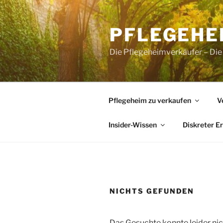
Zum
Inhalt
PFLEGEHE
springen
Die Pflegeheimverkäufer – Die
Pflegeheim zu verkaufen
V
Insider-Wissen
Diskreter E
NICHTS GEFUNDEN
Das Gesuchte konnte leider nich