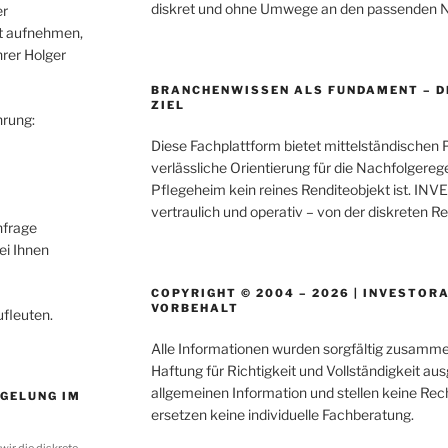
diskret und ohne Umwege an den passenden Na
er
t aufnehmen,
hrer Holger
BRANCHENWISSEN ALS FUNDAMENT – D
ZIEL
hrung:
Diese Fachplattform bietet mittelständischen 
verlässliche Orientierung für die Nachfolgereg
Pflegeheim kein reines Renditeobjekt ist. INV
vertraulich und operativ – von der diskreten R
nfrage
ei Ihnen
COPYRIGHT © 2004 – 2026 | INVESTORA
VORBEHALT
ufleuten.
Alle Informationen wurden sorgfältig zusammen
Haftung für Richtigkeit und Vollständigkeit au
allgemeinen Information und stellen keine Rech
GELUNG IM
ersetzen keine individuelle Fachberatung.
wir die diskrete