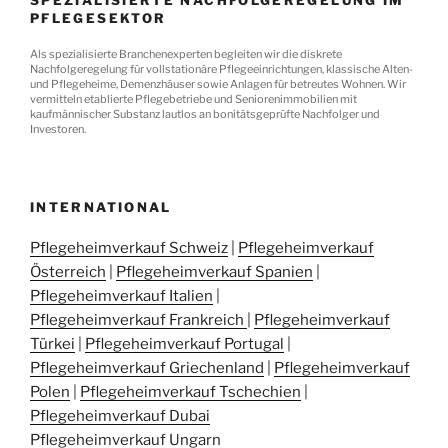
SPEZIALISIERTE NACHFOLGEREGELUNG IM
PFLEGESEKTOR
Als spezialisierte Branchenexperten begleiten wir die diskrete
Nachfolgeregelung für vollstationäre Pflegeeinrichtungen, klassische Alten-
und Pflegeheime, Demenzhäuser sowie Anlagen für betreutes Wohnen. Wir
vermitteln etablierte Pflegebetriebe und Seniorenimmobilien mit
kaufmännischer Substanz lautlos an bonitätsgeprüfte Nachfolger und
Investoren.
INTERNATIONAL
Pflegeheimverkauf Schweiz
|
Pflegeheimverkauf
Österreich
|
Pflegeheimverkauf Spanien
|
Pflegeheimverkauf Italien
|
Pflegeheimverkauf Frankreich
|
Pflegeheimverkauf
Türkei
|
Pflegeheimverkauf Portugal
|
Pflegeheimverkauf Griechenland
|
Pflegeheimverkauf
Polen
|
Pflegeheimverkauf Tschechien
|
Pflegeheimverkauf Dubai
Pflegeheimverkauf Ungarn