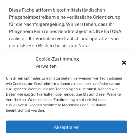
Diese Fachplattform bietet mittelständischen
Pflegeheimbetreibern eine verlässliche Orientierung
für die Nachfolgeregelung. Wir verstehen, dass Ihr
Pflegeheim kein reines Renditeobjekt ist. INVESTORA
realisiert Ihr Vorhaben vertraulich und operativ – von
der diskreten Recherche bis zum Notar.
Cookie-Zustimmung
verwalten
COPYRIGHT © 2004 – 2026 | INVESTORA®
GMBH & CO. KG. ALLE RECHTE VORBEHALT
Um dir ein optimales Erlebnis zu bieten, verwenden wir Technologien
wie Cookies, um Geräteinformationen zu speichern und/oder darauf
Alle Informationen wurden sorgfältig
zuzugreifen. Wenn du diesen Technologien zustimmst, können wir
Daten wie das Surfverhalten oder eindeutige IDs auf dieser Website
zusammengestellt, jedoch wird jegliche Haftung für
verarbeiten. Wenn du deine Zustimmung nicht erteilst oder
Richtigkeit und Vollständigkeit ausgeschlossen. Die
zurückziehst, können bestimmte Merkmale und Funktionen
Inhalte dienen der allgemeinen Information und stellen
beeinträchtigt werden.
keine Rechts- oder Steuerberatung dar; sie ersetzen
keine individuelle Fachberatung.
Akzeptieren