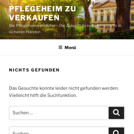
Zum
PFLEGEHEIM ZU
Inhalt
VERKAUFEN
springen
Die Pflegeheimverkäufer – Die Zukunft Ihres Lebenswerks in
sicheren Händen
Menü
NICHTS GEFUNDEN
Das Gesuchte konnte leider nicht gefunden werden.
Vielleicht hilft die Suchfunktion.
Suchen
Suche
nach:
Suchen
Suche