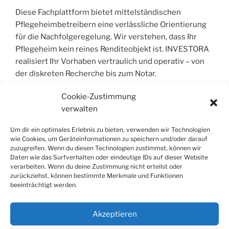
Diese Fachplattform bietet mittelständischen
Pflegeheimbetreibern eine verlässliche Orientierung
für die Nachfolgeregelung. Wir verstehen, dass Ihr
Pflegeheim kein reines Renditeobjekt ist. INVESTORA
realisiert Ihr Vorhaben vertraulich und operativ – von
der diskreten Recherche bis zum Notar.
Cookie-Zustimmung
verwalten
COPYRIGHT © 2004 – 2026 | INVESTORA®
GMBH & CO. KG. ALLE RECHTE VORBEHALT
Um dir ein optimales Erlebnis zu bieten, verwenden wir Technologien
wie Cookies, um Geräteinformationen zu speichern und/oder darauf
zuzugreifen. Wenn du diesen Technologien zustimmst, können wir
Alle Informationen wurden sorgfältig
Daten wie das Surfverhalten oder eindeutige IDs auf dieser Website
zusammengestellt, jedoch wird jegliche Haftung für
verarbeiten. Wenn du deine Zustimmung nicht erteilst oder
Richtigkeit und Vollständigkeit ausgeschlossen. Die
zurückziehst, können bestimmte Merkmale und Funktionen
beeinträchtigt werden.
Inhalte dienen der allgemeinen Information und stellen
keine Rechts- oder Steuerberatung dar; sie ersetzen
keine individuelle Fachberatung.
Akzeptieren