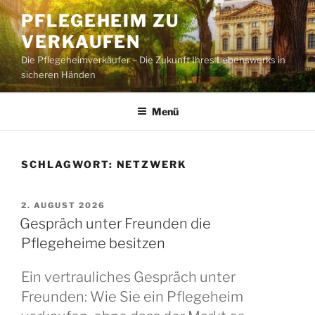
Zum
PFLEGEHEIM ZU
Inhalt
VERKAUFEN
springen
Die Pflegeheimverkäufer – Die Zukunft Ihres Lebenswerks in
sicheren Händen
Menü
SCHLAGWORT:
NETZWERK
VERÖFFENTLICHT
2. AUGUST 2026
AM
Gespräch unter Freunden die
Pflegeheime besitzen
Ein vertrauliches Gespräch unter
Freunden: Wie Sie ein Pflegeheim