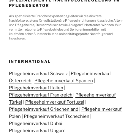
SPEZIALISIERTE NACHFOLGEREGELUNG IM
PFLEGESEKTOR
Als spezialisierte Branchenexperten begleiten wir die diskrete
Nachfolgeregelung für vollstationäre Pflegeeinrichtungen, klassische Alten-
und Pflegeheime, Demenzhäuser sowie Anlagen für betreutes Wohnen. Wir
vermitteln etablierte Pflegebetriebe und Seniorenimmobilien mit
kaufmännischer Substanz lautlos an bonitätsgeprüfte Nachfolger und
Investoren.
INTERNATIONAL
Pflegeheimverkauf Schweiz
|
Pflegeheimverkauf
Österreich
|
Pflegeheimverkauf Spanien
|
Pflegeheimverkauf Italien
|
Pflegeheimverkauf Frankreich
|
Pflegeheimverkauf
Türkei
|
Pflegeheimverkauf Portugal
|
Pflegeheimverkauf Griechenland
|
Pflegeheimverkauf
Polen
|
Pflegeheimverkauf Tschechien
|
Pflegeheimverkauf Dubai
Pflegeheimverkauf Ungarn