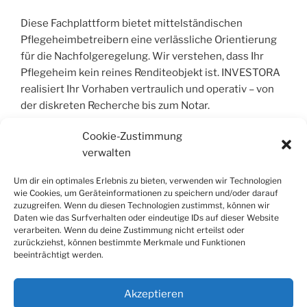
Diese Fachplattform bietet mittelständischen
Pflegeheimbetreibern eine verlässliche Orientierung
für die Nachfolgeregelung. Wir verstehen, dass Ihr
Pflegeheim kein reines Renditeobjekt ist. INVESTORA
realisiert Ihr Vorhaben vertraulich und operativ – von
der diskreten Recherche bis zum Notar.
Cookie-Zustimmung
verwalten
COPYRIGHT © 2004 – 2026 | INVESTORA®
GMBH & CO. KG. ALLE RECHTE VORBEHALT
Um dir ein optimales Erlebnis zu bieten, verwenden wir Technologien
wie Cookies, um Geräteinformationen zu speichern und/oder darauf
Alle Informationen wurden sorgfältig
zuzugreifen. Wenn du diesen Technologien zustimmst, können wir
Daten wie das Surfverhalten oder eindeutige IDs auf dieser Website
zusammengestellt, jedoch wird jegliche Haftung für
verarbeiten. Wenn du deine Zustimmung nicht erteilst oder
Richtigkeit und Vollständigkeit ausgeschlossen. Die
zurückziehst, können bestimmte Merkmale und Funktionen
Inhalte dienen der allgemeinen Information und stellen
beeinträchtigt werden.
keine Rechts- oder Steuerberatung dar; sie ersetzen
keine individuelle Fachberatung.
Akzeptieren