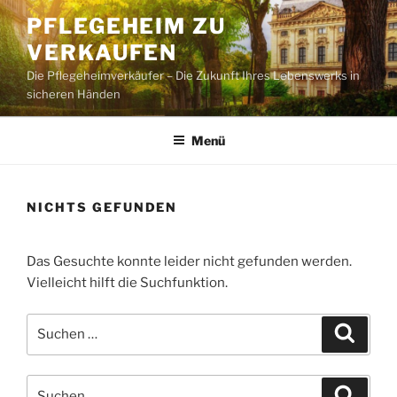
Zum
PFLEGEHEIM ZU
Inhalt
VERKAUFEN
springen
Die Pflegeheimverkäufer – Die Zukunft Ihres Lebenswerks in
sicheren Händen
Menü
NICHTS GEFUNDEN
Das Gesuchte konnte leider nicht gefunden werden.
Vielleicht hilft die Suchfunktion.
Suchen
Suche
nach:
Suchen
Suche