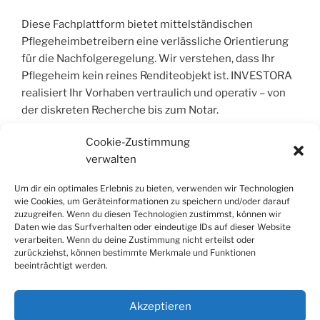
Diese Fachplattform bietet mittelständischen
Pflegeheimbetreibern eine verlässliche Orientierung
für die Nachfolgeregelung. Wir verstehen, dass Ihr
Pflegeheim kein reines Renditeobjekt ist. INVESTORA
realisiert Ihr Vorhaben vertraulich und operativ – von
der diskreten Recherche bis zum Notar.
Cookie-Zustimmung
verwalten
COPYRIGHT © 2004 – 2026 | INVESTORA®
GMBH & CO. KG. ALLE RECHTE VORBEHALT
Um dir ein optimales Erlebnis zu bieten, verwenden wir Technologien
wie Cookies, um Geräteinformationen zu speichern und/oder darauf
Alle Informationen wurden sorgfältig
zuzugreifen. Wenn du diesen Technologien zustimmst, können wir
Daten wie das Surfverhalten oder eindeutige IDs auf dieser Website
zusammengestellt, jedoch wird jegliche Haftung für
verarbeiten. Wenn du deine Zustimmung nicht erteilst oder
Richtigkeit und Vollständigkeit ausgeschlossen. Die
zurückziehst, können bestimmte Merkmale und Funktionen
Inhalte dienen der allgemeinen Information und stellen
beeinträchtigt werden.
keine Rechts- oder Steuerberatung dar; sie ersetzen
keine individuelle Fachberatung.
Akzeptieren