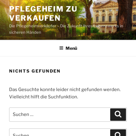
Zum
PFLEGEHEIM ZU
Inhalt
VERKAUFEN
springen
Die Pflegeheimverkäufer – Die Zukunft Ihres Lebenswerks in
sicheren Händen
Menü
NICHTS GEFUNDEN
Das Gesuchte konnte leider nicht gefunden werden.
Vielleicht hilft die Suchfunktion.
Suchen
Suche
nach:
Suchen
Suche