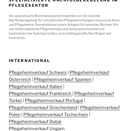
SPEZIALISIERTE NACHFOLGEREGELUNG IM
PFLEGESEKTOR
Als spezialisierte Branchenexperten begleiten wir die diskrete
Nachfolgeregelung für vollstationäre Pflegeeinrichtungen, klassische Alten-
und Pflegeheime, Demenzhäuser sowie Anlagen für betreutes Wohnen. Wir
vermitteln etablierte Pflegebetriebe und Seniorenimmobilien mit
kaufmännischer Substanz lautlos an bonitätsgeprüfte Nachfolger und
Investoren.
INTERNATIONAL
Pflegeheimverkauf Schweiz
|
Pflegeheimverkauf
Österreich
|
Pflegeheimverkauf Spanien
|
Pflegeheimverkauf Italien
|
Pflegeheimverkauf Frankreich
|
Pflegeheimverkauf
Türkei
|
Pflegeheimverkauf Portugal
|
Pflegeheimverkauf Griechenland
|
Pflegeheimverkauf
Polen
|
Pflegeheimverkauf Tschechien
|
Pflegeheimverkauf Dubai
Pflegeheimverkauf Ungarn