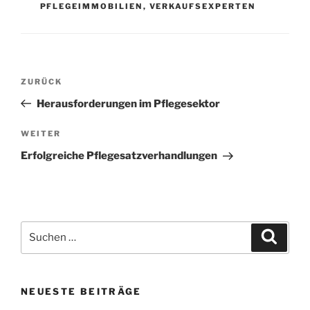
PFLEGEIMMOBILIEN
,
VERKAUFSEXPERTEN
Beitragsnavigation
Vorheriger
ZURÜCK
Beitrag
Herausforderungen im Pflegesektor
Nächster
WEITER
Beitrag
Erfolgreiche Pflegesatzverhandlungen
Suchen
Suche
nach:
NEUESTE BEITRÄGE