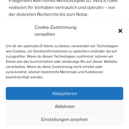
Pflegeheim kein reines Renditeobjekt ist. INVESTORA
realisiert Ihr Vorhaben vertraulich und operativ – von
der diskreten Recherche bis zum Notar.
Cookie-Zustimmung
verwalten
COPYRIGHT © 2004 – 2026 | INVESTORA®
GMBH & CO. KG. ALLE RECHTE VORBEHALT
Um dir ein optimales Erlebnis zu bieten, verwenden wir Technologien
wie Cookies, um Geräteinformationen zu speichern und/oder darauf
zuzugreifen. Wenn du diesen Technologien zustimmst, können wir
Alle Informationen wurden sorgfältig
Daten wie das Surfverhalten oder eindeutige IDs auf dieser Website
zusammengestellt, jedoch wird jegliche Haftung für
verarbeiten. Wenn du deine Zustimmung nicht erteilst oder
Richtigkeit und Vollständigkeit ausgeschlossen. Die
zurückziehst, können bestimmte Merkmale und Funktionen
beeinträchtigt werden.
Inhalte dienen der allgemeinen Information und stellen
keine Rechts- oder Steuerberatung dar; sie ersetzen
keine individuelle Fachberatung.
Akzeptieren
Ablehnen
Einstellungen ansehen
Datenschutzerklärung
Stolz präsentiert von WordPress