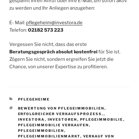
gespannt Ihren Anruf oder Ihre E-Mail, um sofort aktiv
zu werden und Ihr Anliegen anzugehen:
E- Mail:
pflegeheim@investora.de
Telefon:
02182 573 223
Vergessen Sie nicht, dass das erste
Beratungsgespräch absolut kostenfrei
für Sie ist.
Zögern Sie nicht, sondern ergreifen Sie jetzt die
Chance, von unserer Expertise zu profitieren.
KATEGORIEN
PFLEGEHEIME
SCHLAGWÖRTER
BEWERTUNG VON PFLEGEIMMOBILIEN
,
ERFOLGREICHER VERKAUFSPROZESS.
,
INVESTORA
,
INVESTOREN
,
PFLEGEIMMOBILIE
,
PFLEGEIMMOBILIE VERKAUFEN
,
PFLEGEIMMOBILIEN
,
PFLEGEIMMOBILIENMARKT
,
VERKAUF VON