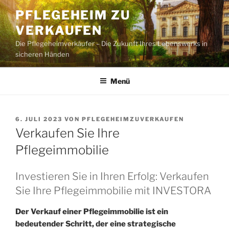
Zum
PFLEGEHEIM ZU
Inhalt
VERKAUFEN
springen
Die Pflegeheimverkäufer – Die Zukunft Ihres Lebenswerks in
sicheren Händen
Menü
VERÖFFENTLICHT
6. JULI 2023
VON
PFLEGEHEIMZUVERKAUFEN
AM
Verkaufen Sie Ihre
Pflegeimmobilie
Investieren Sie in Ihren Erfolg: Verkaufen
Sie Ihre Pflegeimmobilie mit INVESTORA
Der Verkauf einer Pflegeimmobilie ist ein
bedeutender Schritt, der eine strategische