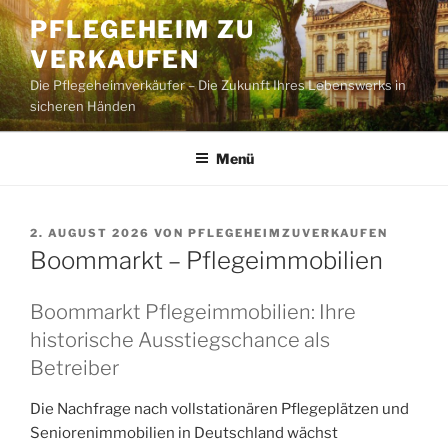
Zum
PFLEGEHEIM ZU
Inhalt
VERKAUFEN
springen
Die Pflegeheimverkäufer – Die Zukunft Ihres Lebenswerks in
sicheren Händen
Menü
VERÖFFENTLICHT
2. AUGUST 2026
VON
PFLEGEHEIMZUVERKAUFEN
AM
Boommarkt – Pflegeimmobilien
Boommarkt Pflegeimmobilien: Ihre
historische Ausstiegschance als
Betreiber
Die Nachfrage nach vollstationären Pflegeplätzen und
Seniorenimmobilien in Deutschland wächst