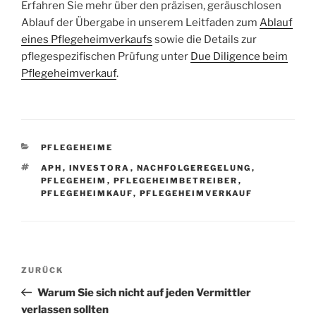
Erfahren Sie mehr über den präzisen, geräuschlosen
Ablauf der Übergabe in unserem Leitfaden zum
Ablauf
eines Pflegeheimverkaufs
sowie die Details zur
pflegespezifischen Prüfung unter
Due Diligence beim
Pflegeheimverkauf
.
KATEGORIEN
PFLEGEHEIME
SCHLAGWÖRTER
APH
,
INVESTORA
,
NACHFOLGEREGELUNG
,
PFLEGEHEIM
,
PFLEGEHEIMBETREIBER
,
PFLEGEHEIMKAUF
,
PFLEGEHEIMVERKAUF
Beitragsnavigation
Vorheriger
ZURÜCK
Beitrag
Warum Sie sich nicht auf jeden Vermittler
verlassen sollten