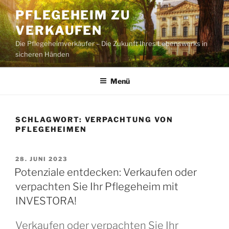
Zum
PFLEGEHEIM ZU
Inhalt
VERKAUFEN
springen
Die Pflegeheimverkäufer – Die Zukunft Ihres Lebenswerks in
sicheren Händen
Menü
SCHLAGWORT:
VERPACHTUNG VON
PFLEGEHEIMEN
VERÖFFENTLICHT
28. JUNI 2023
AM
Potenziale entdecken: Verkaufen oder
verpachten Sie Ihr Pflegeheim mit
INVESTORA!
Verkaufen oder verpachten Sie Ihr