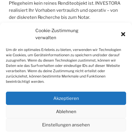
Pflegeheim kein reines Renditeobjekt ist. INVESTORA
realisiert Ihr Vorhaben vertraulich und operativ – von
der diskreten Recherche bis zum Notar.
Cookie-Zustimmung
verwalten
COPYRIGHT © 2004 – 2026 | INVESTORA®
GMBH & CO. KG. ALLE RECHTE VORBEHALT
Um dir ein optimales Erlebnis zu bieten, verwenden wir Technologien
wie Cookies, um Geräteinformationen zu speichern und/oder darauf
Alle Informationen wurden sorgfältig
zuzugreifen. Wenn du diesen Technologien zustimmst, können wir
Daten wie das Surfverhalten oder eindeutige IDs auf dieser Website
zusammengestellt, jedoch wird jegliche Haftung für
verarbeiten. Wenn du deine Zustimmung nicht erteilst oder
Richtigkeit und Vollständigkeit ausgeschlossen. Die
zurückziehst, können bestimmte Merkmale und Funktionen
Inhalte dienen der allgemeinen Information und stellen
beeinträchtigt werden.
keine Rechts- oder Steuerberatung dar; sie ersetzen
keine individuelle Fachberatung.
Akzeptieren
Ablehnen
Einstellungen ansehen
Datenschutzerklärung
Stolz präsentiert von WordPress