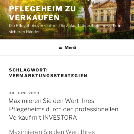
Zum
PFLEGEHEIM ZU
Inhalt
VERKAUFEN
springen
Die Pflegeheimverkäufer – Die Zukunft Ihres Lebenswerks in
sicheren Händen
Menü
SCHLAGWORT:
VERMARKTUNGSSTRATEGIEN
VERÖFFENTLICHT
30. JUNI 2023
AM
Maximieren Sie den Wert Ihres
Pflegeheims durch den professionellen
Verkauf mit INVESTORA
Maximieren Sie den Wert Ihres