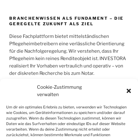
BRANCHENWISSEN ALS FUNDAMENT – DIE
GEREGELTE ZUKUNFT ALS ZIEL
Diese Fachplattform bietet mittelständischen
Pflegeheimbetreibern eine verlässliche Orientierung
für die Nachfolgeregelung. Wir verstehen, dass Ihr
Pflegeheim kein reines Renditeobjekt ist. INVESTORA
realisiert Ihr Vorhaben vertraulich und operativ – von
der diskreten Recherche bis zum Notar.
Cookie-Zustimmung
verwalten
COPYRIGHT © 2004 – 2026 | INVESTORA®
GMBH & CO. KG. ALLE RECHTE VORBEHALT
Um dir ein optimales Erlebnis zu bieten, verwenden wir Technologien
wie Cookies, um Geräteinformationen zu speichern und/oder darauf
Alle Informationen wurden sorgfältig
zuzugreifen. Wenn du diesen Technologien zustimmst, können wir
Daten wie das Surfverhalten oder eindeutige IDs auf dieser Website
zusammengestellt, jedoch wird jegliche Haftung für
verarbeiten. Wenn du deine Zustimmung nicht erteilst oder
Richtigkeit und Vollständigkeit ausgeschlossen. Die
zurückziehst, können bestimmte Merkmale und Funktionen