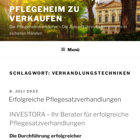
Zum
PFLEGEHEIM ZU
Inhalt
VERKAUFEN
springen
Die Pflegeheimverkäufer – Die Zukunft Ihres Lebenswerks in
sicheren Händen
Menü
SCHLAGWORT:
VERHANDLUNGSTECHNIKEN
VERÖFFENTLICHT
8. JULI 2023
AM
Erfolgreiche Pflegesatzverhandlungen
INVESTORA – Ihr Berater für erfolgreiche
Pflegesatzverhandlungen
Die Durchführung erfolgreicher