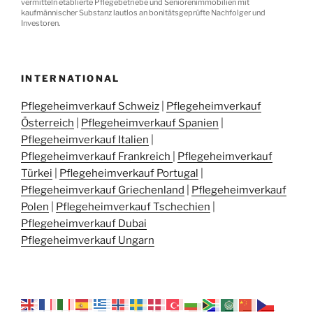
vermitteln etablierte Pflegebetriebe und Seniorenimmobilien mit
kaufmännischer Substanz lautlos an bonitätsgeprüfte Nachfolger und
Investoren.
INTERNATIONAL
Pflegeheimverkauf Schweiz
|
Pflegeheimverkauf
Österreich
|
Pflegeheimverkauf Spanien
|
Pflegeheimverkauf Italien
|
Pflegeheimverkauf Frankreich
|
Pflegeheimverkauf
Türkei
|
Pflegeheimverkauf Portugal
|
Pflegeheimverkauf Griechenland
|
Pflegeheimverkauf
Polen
|
Pflegeheimverkauf Tschechien
|
Pflegeheimverkauf Dubai
Pflegeheimverkauf Ungarn