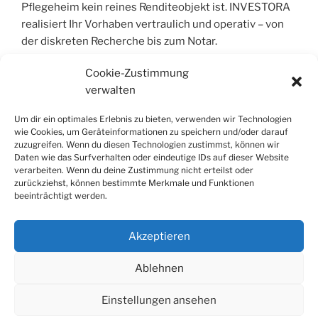
Pflegeheim kein reines Renditeobjekt ist. INVESTORA
realisiert Ihr Vorhaben vertraulich und operativ – von
der diskreten Recherche bis zum Notar.
Cookie-Zustimmung
verwalten
COPYRIGHT © 2004 – 2026 | INVESTORA®
GMBH & CO. KG. ALLE RECHTE VORBEHALT
Um dir ein optimales Erlebnis zu bieten, verwenden wir Technologien
wie Cookies, um Geräteinformationen zu speichern und/oder darauf
zuzugreifen. Wenn du diesen Technologien zustimmst, können wir
Alle Informationen wurden sorgfältig
Daten wie das Surfverhalten oder eindeutige IDs auf dieser Website
zusammengestellt, jedoch wird jegliche Haftung für
verarbeiten. Wenn du deine Zustimmung nicht erteilst oder
Richtigkeit und Vollständigkeit ausgeschlossen. Die
zurückziehst, können bestimmte Merkmale und Funktionen
beeinträchtigt werden.
Inhalte dienen der allgemeinen Information und stellen
keine Rechts- oder Steuerberatung dar; sie ersetzen
keine individuelle Fachberatung.
Akzeptieren
Ablehnen
Einstellungen ansehen
Datenschutzerklärung
Stolz präsentiert von WordPress