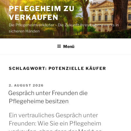
Zum
PFLEGEHEIM ZU
Inhalt
VERKAUFEN
springen
Die Pflegeheimverkäufer – Die Zukunft Ihres Lebenswerks in
sicheren Händen
Menü
SCHLAGWORT:
POTENZIELLE KÄUFER
VERÖFFENTLICHT
2. AUGUST 2026
AM
Gespräch unter Freunden die
Pflegeheime besitzen
Ein vertrauliches Gespräch unter
Freunden: Wie Sie ein Pflegeheim