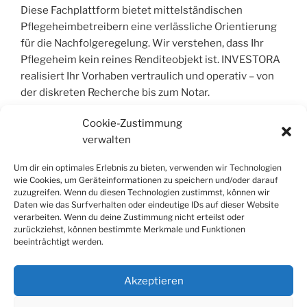
Diese Fachplattform bietet mittelständischen
Pflegeheimbetreibern eine verlässliche Orientierung
für die Nachfolgeregelung. Wir verstehen, dass Ihr
Pflegeheim kein reines Renditeobjekt ist. INVESTORA
realisiert Ihr Vorhaben vertraulich und operativ – von
der diskreten Recherche bis zum Notar.
Cookie-Zustimmung
verwalten
COPYRIGHT © 2004 – 2026 | INVESTORA®
GMBH & CO. KG. ALLE RECHTE VORBEHALT
Um dir ein optimales Erlebnis zu bieten, verwenden wir Technologien
wie Cookies, um Geräteinformationen zu speichern und/oder darauf
zuzugreifen. Wenn du diesen Technologien zustimmst, können wir
Alle Informationen wurden sorgfältig
Daten wie das Surfverhalten oder eindeutige IDs auf dieser Website
zusammengestellt, jedoch wird jegliche Haftung für
verarbeiten. Wenn du deine Zustimmung nicht erteilst oder
Richtigkeit und Vollständigkeit ausgeschlossen. Die
zurückziehst, können bestimmte Merkmale und Funktionen
beeinträchtigt werden.
Inhalte dienen der allgemeinen Information und stellen
keine Rechts- oder Steuerberatung dar; sie ersetzen
keine individuelle Fachberatung.
Akzeptieren