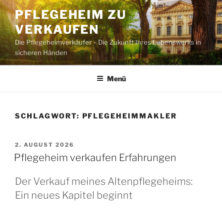
Zum
PFLEGEHEIM ZU
Inhalt
VERKAUFEN
springen
Die Pflegeheimverkäufer – Die Zukunft Ihres Lebenswerks in
sicheren Händen
Menü
SCHLAGWORT:
PFLEGEHEIMMAKLER
VERÖFFENTLICHT
2. AUGUST 2026
AM
Pflegeheim verkaufen Erfahrungen
Der Verkauf meines Altenpflegeheims:
Ein neues Kapitel beginnt