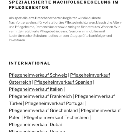
SPEZIALISIERTE NACHFOLGEREGELUNG IM
PFLEGESEKTOR
Als spezialisierte Branchenexperten begleiten wir die diskrete
Nachfolgeregelung für vollstationäre Pflegeeinrichtungen, klassische Alten-
und Pflegeheime, Demenzhäuser sowie Anlagen für betreutes Wohnen. Wir
vermitteln etablierte Pflegebetriebe und Seniorenimmobilien mit
kaufmännischer Substanz lautlos an bonitätsgeprüfte Nachfolger und
Investoren.
INTERNATIONAL
Pflegeheimverkauf Schweiz
|
Pflegeheimverkauf
Österreich
|
Pflegeheimverkauf Spanien
|
Pflegeheimverkauf Italien
|
Pflegeheimverkauf Frankreich
|
Pflegeheimverkauf
Türkei
|
Pflegeheimverkauf Portugal
|
Pflegeheimverkauf Griechenland
|
Pflegeheimverkauf
Polen
|
Pflegeheimverkauf Tschechien
|
Pflegeheimverkauf Dubai
Pflegeheimverkauf Ungarn