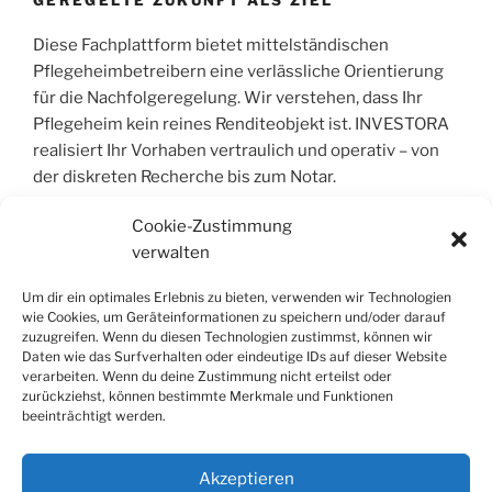
GEREGELTE ZUKUNFT ALS ZIEL
Diese Fachplattform bietet mittelständischen
Pflegeheimbetreibern eine verlässliche Orientierung
für die Nachfolgeregelung. Wir verstehen, dass Ihr
Pflegeheim kein reines Renditeobjekt ist. INVESTORA
realisiert Ihr Vorhaben vertraulich und operativ – von
der diskreten Recherche bis zum Notar.
Cookie-Zustimmung
verwalten
COPYRIGHT © 2004 – 2026 | INVESTORA®
GMBH & CO. KG. ALLE RECHTE VORBEHALT
Um dir ein optimales Erlebnis zu bieten, verwenden wir Technologien
wie Cookies, um Geräteinformationen zu speichern und/oder darauf
Alle Informationen wurden sorgfältig
zuzugreifen. Wenn du diesen Technologien zustimmst, können wir
Daten wie das Surfverhalten oder eindeutige IDs auf dieser Website
zusammengestellt, jedoch wird jegliche Haftung für
verarbeiten. Wenn du deine Zustimmung nicht erteilst oder
Richtigkeit und Vollständigkeit ausgeschlossen. Die
zurückziehst, können bestimmte Merkmale und Funktionen
Inhalte dienen der allgemeinen Information und stellen
beeinträchtigt werden.
keine Rechts- oder Steuerberatung dar; sie ersetzen
keine individuelle Fachberatung.
Akzeptieren