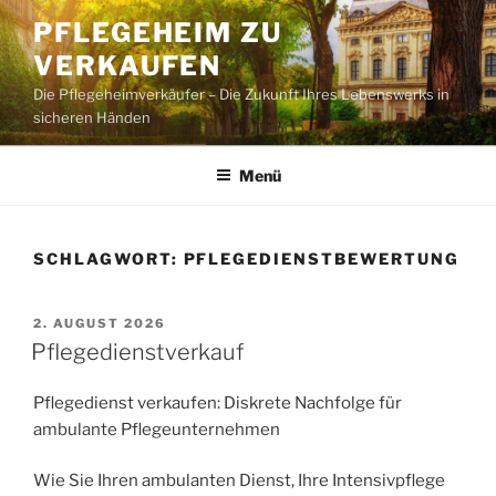
Zum
PFLEGEHEIM ZU
Inhalt
VERKAUFEN
springen
Die Pflegeheimverkäufer – Die Zukunft Ihres Lebenswerks in
sicheren Händen
Menü
SCHLAGWORT:
PFLEGEDIENSTBEWERTUNG
VERÖFFENTLICHT
2. AUGUST 2026
AM
Pflegedienstverkauf
Pflegedienst verkaufen: Diskrete Nachfolge für
ambulante Pflegeunternehmen
Wie Sie Ihren ambulanten Dienst, Ihre Intensivpflege