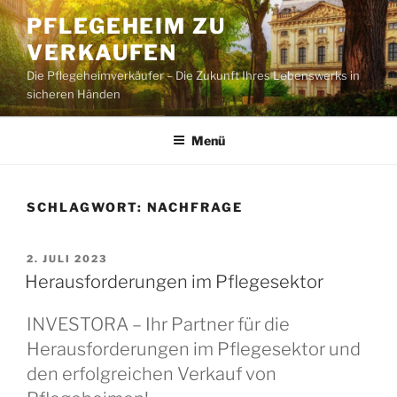
Zum
PFLEGEHEIM ZU
Inhalt
VERKAUFEN
springen
Die Pflegeheimverkäufer – Die Zukunft Ihres Lebenswerks in
sicheren Händen
Menü
SCHLAGWORT:
NACHFRAGE
VERÖFFENTLICHT
2. JULI 2023
AM
Herausforderungen im Pflegesektor
INVESTORA – Ihr Partner für die
Herausforderungen im Pflegesektor und
den erfolgreichen Verkauf von