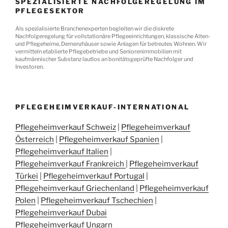
SPEZIALISIERTE NACHFOLGEREGELUNG IM
PFLEGESEKTOR
Als spezialisierte Branchenexperten begleiten wir die diskrete
Nachfolgeregelung für vollstationäre Pflegeeinrichtungen, klassische Alten-
und Pflegeheime, Demenzhäuser sowie Anlagen für betreutes Wohnen. Wir
vermitteln etablierte Pflegebetriebe und Seniorenimmobilien mit
kaufmännischer Substanz lautlos an bonitätsgeprüfte Nachfolger und
Investoren.
PFLEGEHEIMVERKAUF-INTERNATIONAL
Pflegeheimverkauf Schweiz
|
Pflegeheimverkauf
Österreich
|
Pflegeheimverkauf Spanien
|
Pflegeheimverkauf Italien
|
Pflegeheimverkauf Frankreich
|
Pflegeheimverkauf
Türkei
|
Pflegeheimverkauf Portugal
|
Pflegeheimverkauf Griechenland
|
Pflegeheimverkauf
Polen
|
Pflegeheimverkauf Tschechien
|
Pflegeheimverkauf Dubai
Pflegeheimverkauf Ungarn