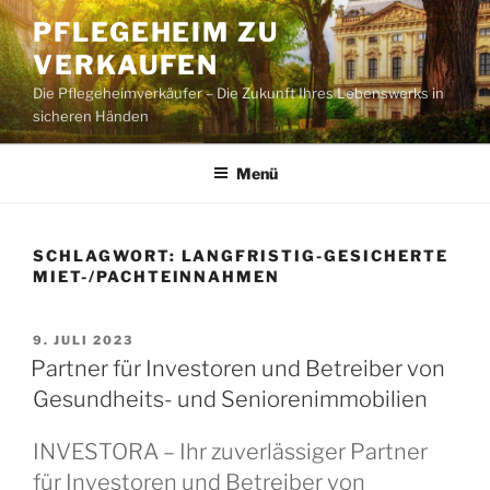
Zum
PFLEGEHEIM ZU
Inhalt
VERKAUFEN
springen
Die Pflegeheimverkäufer – Die Zukunft Ihres Lebenswerks in
sicheren Händen
Menü
SCHLAGWORT:
LANGFRISTIG-GESICHERTE
MIET-/PACHTEINNAHMEN
VERÖFFENTLICHT
9. JULI 2023
AM
Partner für Investoren und Betreiber von
Gesundheits- und Seniorenimmobilien
INVESTORA – Ihr zuverlässiger Partner
für Investoren und Betreiber von