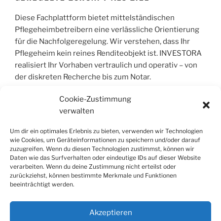
Diese Fachplattform bietet mittelständischen
Pflegeheimbetreibern eine verlässliche Orientierung
für die Nachfolgeregelung. Wir verstehen, dass Ihr
Pflegeheim kein reines Renditeobjekt ist. INVESTORA
realisiert Ihr Vorhaben vertraulich und operativ – von
der diskreten Recherche bis zum Notar.
Cookie-Zustimmung
verwalten
COPYRIGHT © 2004 – 2026 | INVESTORA®
GMBH & CO. KG. ALLE RECHTE VORBEHALT
Um dir ein optimales Erlebnis zu bieten, verwenden wir Technologien
wie Cookies, um Geräteinformationen zu speichern und/oder darauf
zuzugreifen. Wenn du diesen Technologien zustimmst, können wir
Alle Informationen wurden sorgfältig
Daten wie das Surfverhalten oder eindeutige IDs auf dieser Website
zusammengestellt, jedoch wird jegliche Haftung für
verarbeiten. Wenn du deine Zustimmung nicht erteilst oder
Richtigkeit und Vollständigkeit ausgeschlossen. Die
zurückziehst, können bestimmte Merkmale und Funktionen
beeinträchtigt werden.
Inhalte dienen der allgemeinen Information und stellen
keine Rechts- oder Steuerberatung dar; sie ersetzen
keine individuelle Fachberatung.
Akzeptieren