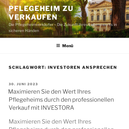
Zum
PFLEGEHEIM ZU
Inhalt
VERKAUFEN
springen
Die Pflegeheimverkäufer – Die Zukunft Ihres Lebenswerks in
sicheren Händen
Menü
SCHLAGWORT:
INVESTOREN ANSPRECHEN
VERÖFFENTLICHT
30. JUNI 2023
AM
Maximieren Sie den Wert Ihres
Pflegeheims durch den professionellen
Verkauf mit INVESTORA
Maximieren Sie den Wert Ihres