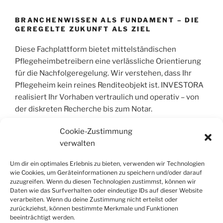
BRANCHENWISSEN ALS FUNDAMENT – DIE
GEREGELTE ZUKUNFT ALS ZIEL
Diese Fachplattform bietet mittelständischen
Pflegeheimbetreibern eine verlässliche Orientierung
für die Nachfolgeregelung. Wir verstehen, dass Ihr
Pflegeheim kein reines Renditeobjekt ist. INVESTORA
realisiert Ihr Vorhaben vertraulich und operativ – von
der diskreten Recherche bis zum Notar.
Cookie-Zustimmung
verwalten
COPYRIGHT © 2004 – 2026 | INVESTORA®
GMBH & CO. KG. ALLE RECHTE VORBEHALT
Um dir ein optimales Erlebnis zu bieten, verwenden wir Technologien
wie Cookies, um Geräteinformationen zu speichern und/oder darauf
Alle Informationen wurden sorgfältig
zuzugreifen. Wenn du diesen Technologien zustimmst, können wir
Daten wie das Surfverhalten oder eindeutige IDs auf dieser Website
zusammengestellt, jedoch wird jegliche Haftung für
verarbeiten. Wenn du deine Zustimmung nicht erteilst oder
Richtigkeit und Vollständigkeit ausgeschlossen. Die
zurückziehst, können bestimmte Merkmale und Funktionen
Inhalte dienen der allgemeinen Information und stellen
beeinträchtigt werden.