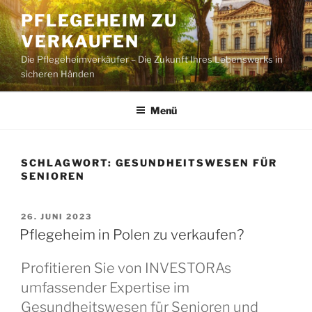
Zum
PFLEGEHEIM ZU
Inhalt
VERKAUFEN
springen
Die Pflegeheimverkäufer – Die Zukunft Ihres Lebenswerks in
sicheren Händen
Menü
SCHLAGWORT:
GESUNDHEITSWESEN FÜR
SENIOREN
VERÖFFENTLICHT
26. JUNI 2023
AM
Pflegeheim in Polen zu verkaufen?
Profitieren Sie von INVESTORAs
umfassender Expertise im
Gesundheitswesen für Senioren und