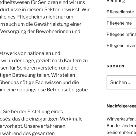
Beratung
dheitswesen für Senioren sind wir uns
ürfnisse in diesem Sektor bewusst. Wir
Pflegedienste
f eines Pflegeheims nicht nur um
Pflegeheime
ern auch um die Gewährleistung einer
n Versorgung der Bewohnerinnen und
Pflegeheimfin
Pflegeheimver
tzwerk von nationalen und
 wir in der Lage, gezielt nach Käufern zu
SUCHEN
sen für Senioren verstehen und die
igen Betreuung teilen. Wir stellen
Suchen
r über das nötige Fachwissen und die
nach:
n, um eine reibungslose Betriebsübergabe
Nachfolgerege
 Sie bei der Erstellung eines
sés, das die einzigartigen Merkmale
Wir verkaufen zi
Bundesländern
 hervorhebt. Unsere erfahrenen
Seniorenheime,
ie während des gesamten