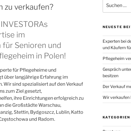
Suchen
n zu verkaufen?
nach:
on INVESTORAs
NEUESTE BE
tise im
Experten bei d
für Senioren und
und Käufern fü
flegeheim in Polen!
Pflegeheim ve
Gespräch unter
perte für Pflegeheime und
besitzen
t über langjährige Erfahrung im
 Wir sind spezialisiert auf den Verkauf
Der Verkauf m
s zum Ziel gesetzt,
Wir verkaufen 
lfen, ihre Einrichtungen erfolgreich zu
 an die Großstädte Warschau,
anzig, Stettin, Bydgoszcz, Lublin, Katto
KATEGORIEN
a, Częstochowa und Radom.