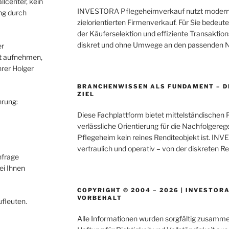
lcenter, kein
INVESTORA Pflegeheimverkauf nutzt moderns
ng durch
zielorientierten Firmenverkauf. Für Sie bedeu
der Käuferselektion und effiziente Transaktion
diskret und ohne Umwege an den passenden Na
er
t aufnehmen,
hrer Holger
BRANCHENWISSEN ALS FUNDAMENT – D
ZIEL
hrung:
Diese Fachplattform bietet mittelständischen 
verlässliche Orientierung für die Nachfolgereg
Pflegeheim kein reines Renditeobjekt ist. INV
vertraulich und operativ – von der diskreten R
nfrage
ei Ihnen
COPYRIGHT © 2004 – 2026 | INVESTORA
VORBEHALT
ufleuten.
Alle Informationen wurden sorgfältig zusammen