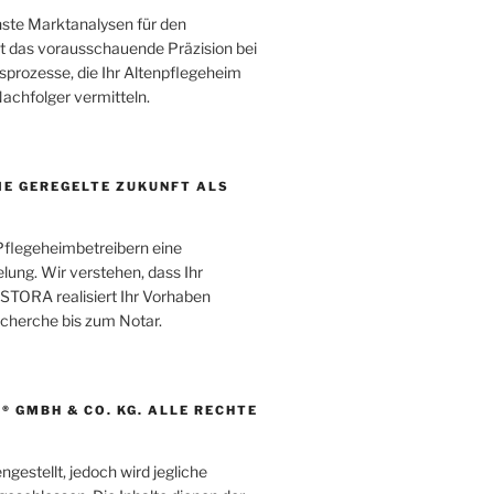
te Marktanalysen für den
tet das vorausschauende Präzision bei
sprozesse, die Ihr Altenpflegeheim
chfolger vermitteln.
IE GEREGELTE ZUKUNFT ALS
Pflegeheimbetreibern eine
elung. Wir verstehen, dass Ihr
ESTORA realisiert Ihr Vorhaben
echerche bis zum Notar.
® GMBH & CO. KG. ALLE RECHTE
gestellt, jedoch wird jegliche