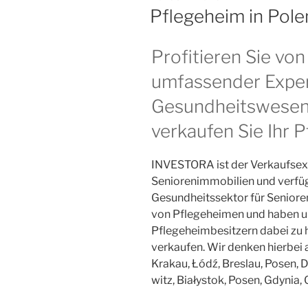
AM
Pflegeheim in Pole
Profitieren Sie v
umfassender Exper
Gesundheitswesen 
verkaufen Sie Ihr P
INVESTORA ist der Verkaufsex
Seniorenimmobilien und verfüg
Gesundheitssektor für Senioren.
von Pflegeheimen und haben un
Pflegeheimbesitzern dabei zu he
verkaufen. Wir denken hierbei
Krakau, Łódź, Breslau, Posen, D
witz, Białystok, Posen, Gdyni