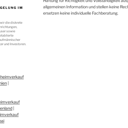
Haftung für Richtigkeit und Vollständigkeit au
allgemeinen Information und stellen keine Rech
GELUNG IM
ersetzen keine individuelle Fachberatung.
wir die diskrete
nrichtungen,
user sowie
etablierte
kaufmännischer
er und Investoren.
eheimverkauf
nien
|
eimverkauf
henland
|
imverkauf
bai