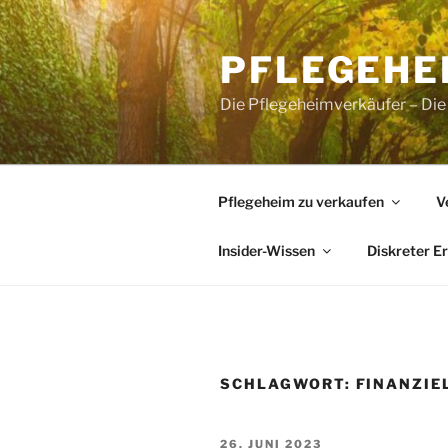
Zum
Inhalt
PFLEGEHE
springen
Die Pflegeheimverkäufer – Die
Pflegeheim zu verkaufen
V
Insider-Wissen
Diskreter E
SCHLAGWORT:
FINANZIE
VERÖFFENTLICHT
26. JUNI 2023