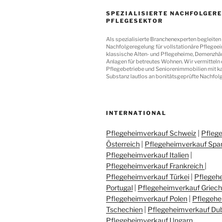
SPEZIALISIERTE NACHFOLGERE
PFLEGESEKTOR
Als spezialisierte Branchenexperten begleiten 
Nachfolgeregelung für vollstationäre Pflegeei
klassische Alten- und Pflegeheime, Demenzhä
Anlagen für betreutes Wohnen. Wir vermitteln 
Pflegebetriebe und Seniorenimmobilien mit 
Substanz lautlos an bonitätsgeprüfte Nachfolg
INTERNATIONAL
Pflegeheimverkauf Schweiz
|
Pfleg
Österreich
|
Pflegeheimverkauf Spa
Pflegeheimverkauf Italien
|
Pflegeheimverkauf Frankreich
|
Pflegeheimverkauf Türkei
|
Pflegeh
Portugal
|
Pflegeheimverkauf Griec
Pflegeheimverkauf Polen
|
Pflegehe
Tschechien
|
Pflegeheimverkauf Du
Pflegeheimverkauf Ungarn