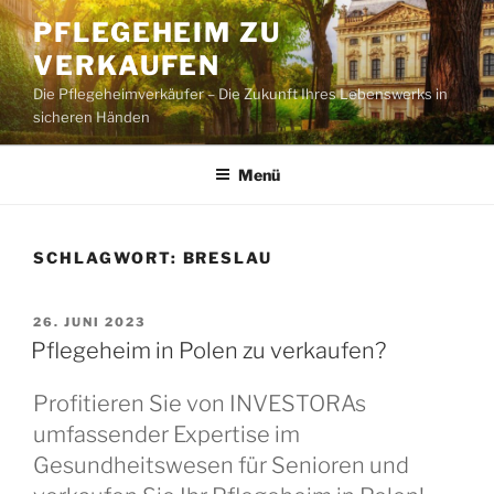
Zum
PFLEGEHEIM ZU
Inhalt
VERKAUFEN
springen
Die Pflegeheimverkäufer – Die Zukunft Ihres Lebenswerks in
sicheren Händen
Menü
SCHLAGWORT:
BRESLAU
VERÖFFENTLICHT
26. JUNI 2023
AM
Pflegeheim in Polen zu verkaufen?
Profitieren Sie von INVESTORAs
umfassender Expertise im
Gesundheitswesen für Senioren und