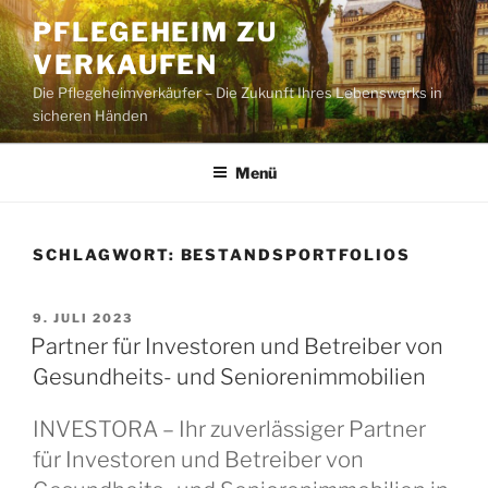
Zum
PFLEGEHEIM ZU
Inhalt
VERKAUFEN
springen
Die Pflegeheimverkäufer – Die Zukunft Ihres Lebenswerks in
sicheren Händen
Menü
SCHLAGWORT:
BESTANDSPORTFOLIOS
VERÖFFENTLICHT
9. JULI 2023
AM
Partner für Investoren und Betreiber von
Gesundheits- und Seniorenimmobilien
INVESTORA – Ihr zuverlässiger Partner
für Investoren und Betreiber von