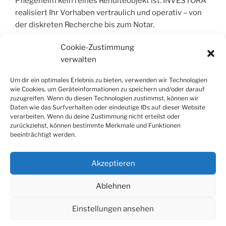
Pflegeheim kein reines Renditeobjekt ist. INVESTORA
realisiert Ihr Vorhaben vertraulich und operativ – von
der diskreten Recherche bis zum Notar.
Cookie-Zustimmung
verwalten
COPYRIGHT © 2004 – 2026 | INVESTORA®
GMBH & CO. KG. ALLE RECHTE VORBEHALT
Um dir ein optimales Erlebnis zu bieten, verwenden wir Technologien
wie Cookies, um Geräteinformationen zu speichern und/oder darauf
zuzugreifen. Wenn du diesen Technologien zustimmst, können wir
Alle Informationen wurden sorgfältig
Daten wie das Surfverhalten oder eindeutige IDs auf dieser Website
zusammengestellt, jedoch wird jegliche Haftung für
verarbeiten. Wenn du deine Zustimmung nicht erteilst oder
Richtigkeit und Vollständigkeit ausgeschlossen. Die
zurückziehst, können bestimmte Merkmale und Funktionen
beeinträchtigt werden.
Inhalte dienen der allgemeinen Information und stellen
keine Rechts- oder Steuerberatung dar; sie ersetzen
keine individuelle Fachberatung.
Akzeptieren
Ablehnen
Einstellungen ansehen
Datenschutzerklärung
Stolz präsentiert von WordPress